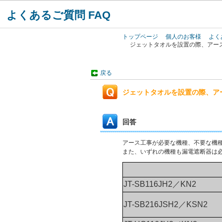
よくあるご質問 FAQ
トップページ
個人のお客様
よく
ジェットタオルを設置の際、アー
戻る
ジェットタオルを設置の際、ア
回答
アース工事が必要な機種、不要な機
また、いずれの機種も漏電遮断器は
JT-SB116JH2
／KN2
J
T-SB216JSH2／KSN2