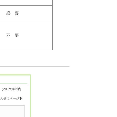
必 要
不 要
（200文字以内
合わせはページ下