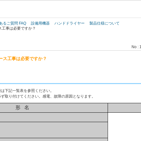
このページの本文へ
あるご質問 FAQ
設備用機器
ハンドドライヤー
製品仕様について
ス工事は必要ですか？
No : 
ース工事は必要ですか？
種は下記一覧表を参照ください。
必ず取り付けてください。感電、故障の原因となります。
形 名