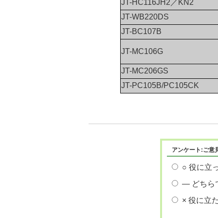
JT-HC116JH2／KN2
JT-WB220DS
JT-BC107B
JT-MC106G
JT-MC206GS
JT-PC105B/PC105CK
アンケート:ご意
○ 役に立
― どちら
× 役に立