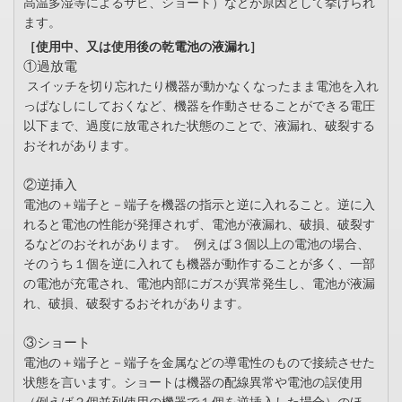
高温多湿等によるサビ、ショート）などが原因として挙げられ
ます。
［使用中、又は使用後の乾電池の液漏れ］
①過放電
スイッチを切り忘れたり機器が動かなくなったまま電池を入れ
っぱなしにしておくなど、機器を作動させることができる電圧
以下まで、過度に放電された状態のことで、液漏れ、破裂する
おそれがあります。
②逆挿入
電池の＋端子と－端子を機器の指示と逆に入れること。逆に入
れると電池の性能が発揮されず、電池が液漏れ、破損、破裂す
るなどのおそれがあります。 例えば３個以上の電池の場合、
そのうち１個を逆に入れても機器が動作することが多く、一部
の電池が充電され、電池内部にガスが異常発生し、電池が液漏
れ、破損、破裂するおそれがあります。
③ショート
電池の＋端子と－端子を金属などの導電性のもので接続させた
状態を言います。ショートは機器の配線異常や電池の誤使用