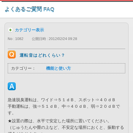
このページの本文へ
よくあるご質問 FAQ
カテゴリー表示
No : 1082
公開日時 : 2012/02/24 09:28
運転音はどれくらい？
カテゴリー：
機能と使い方
急速脱臭運転は、ワイド⇒５１ｄＢ、スポット⇒４０ｄＢ
手動運転は、強⇒５１ｄＢ、中⇒４０ｄＢ、弱⇒２０ｄＢで
す。
★設置の際は、水平で安定した場所に置いてください。
（じゅうたんや畳の上など、不安定な場所におくと、振動する