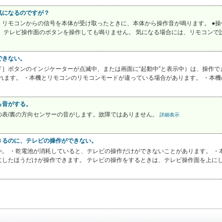
気になるのですが？
リモコンからの信号を本体が受け取ったときに、本体から操作音が鳴ります。 ●操
。テレビ操作面のボタンを操作しても鳴りません。 気になる場合には、リモコンで設
できない。
］ボタンのインジケーターが点滅中、または画面に“起動中”と表示中）は、操作でき
れます。 ・本機とリモコンのリモコンモードが違っている場合があります。 ・本機の
ら音がする。
の表/裏の方向センサーの音がします。故障ではありません。
詳細表示
きるのに、テレビの操作ができない。
。 ・乾電池が消耗していると、テレビの操作だけができないことがあります。 ・
したほうだけが操作できます。 テレビの操作をするときは、テレビ操作面を上にして