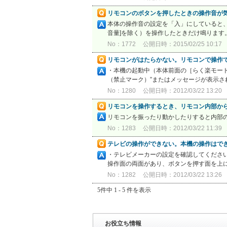
リモコンのボタンを押したときの操作音が
本体の操作音の設定を「入」にしていると、
音量]を除く）を操作したときだけ鳴ります
No：1772
公開日時：2015/02/25 10:17
リモコンがはたらかない。リモコンで操作
・本機の起動中（本体前面の［らく楽モード
（禁止マーク）”またはメッセージが表示さ
No：1280
公開日時：2012/03/22 13:20
リモコンを操作するとき、リモコン内部か
リモコンを振ったり動かしたりすると内部
No：1283
公開日時：2012/03/22 11:39
テレビの操作ができない。本機の操作はで
・テレビメーカーの設定を確認してください
操作面の両面があり、ボタンを押す面を上に
No：1282
公開日時：2012/03/22 13:26
5件中 1 - 5 件を表示
お役立ち情報