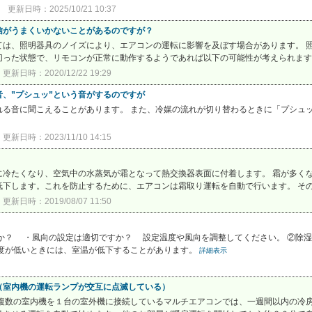
更新日時：2025/10/21 10:37
信がうまくいかないことがあるのですが？
ては、照明器具のノイズにより、エアコンの運転に影響を及ぼす場合があります。 
った状態で、リモコンが正常に動作するようであれば以下の可能性が考えられます。 
更新日時：2020/12/22 19:29
、”プシュッ”という音がするのですが
れる音に聞こえることがあります。 また、冷媒の流れが切り替わるときに「プシュ
更新日時：2023/11/10 14:15
に冷たくなり、空気中の水蒸気が霜となって熱交換器表面に付着します。 霜が多く
下します。これを防止するために、エアコンは霜取り運転を自動で行います。 その際
更新日時：2019/08/07 11:50
か？ ・風向の設定は適切ですか？ 設定温度や風向を調整してください。 ②
温度が低いときには、室温が低下することがあります。
詳細表示
（室内機の運転ランプが交互に点滅している）
複数の室内機を１台の室外機に接続しているマルチエアコンでは、一週間以内の冷房