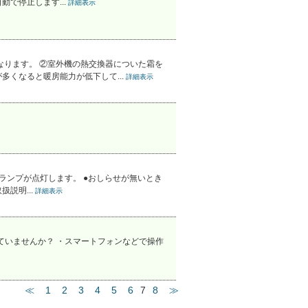
で停止します...
詳細表示
ります。 ②室外機の熱交換器についた霜を
くなると暖房能力が低下して...
詳細表示
ランプが点灯します。 ●おしらせが無いとき
説明...
詳細表示
ていませんか？ ・スマートフォンなどで操作
≪
1
2
3
4
5
6
7
8
≫