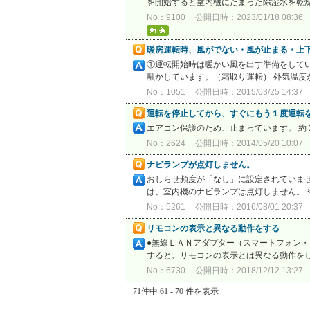
を開始すると室内機にたまった除湿水を乾燥
No：9100
公開日時：2023/01/18 08:36
暖房運転時、風がでない・風が止まる・上
①運転開始時は暖かい風を出す準備をして
融かしています。（霜取り運転） 外気温度
No：1051
公開日時：2015/03/25 14:37
運転を停止してから、すぐにもう１度運転
エアコン保護のため、止まっています。 
No：2624
公開日時：2014/05/20 10:07
ナビランプが点灯しません。
おしらせ頻度が「なし」に設定されていませ
は、室内機のナビランプは点灯しません。 
No：5261
公開日時：2016/08/01 20:37
リモコンの表示と異なる動作をする
●無線ＬＡＮアダプター（スマートフォン
すると、リモコンの表示とは異なる動作を
No：6730
公開日時：2018/12/12 13:27
71件中 61 - 70 件を表示