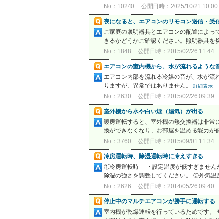
No：10240
公開日時：2025/10/21 10:00
夜になると、エアコンのリモコン送信・受
ご家庭の照明器具とエアコンの配置によっ
きるかどうかご確認ください。照明器具を切
No：1848
公開日時：2015/02/26 11:44
エアコンの室内機から、水が流れるような音
エアコン内部を流れる冷媒の音が、水が流
りますが、異常ではありません。
詳細表示
No：2630
公開日時：2015/02/26 09:39
室外機から水や白い煙（湯気）が出る
暖房運転すると、室外機の熱交換器は非常
換ができなくなり、お部屋を温める能力が低
No：3760
公開日時：2015/09/01 11:34
冷房運転時、除湿運転時に冷えすぎる
①冷房運転時 ・設定温度が低すぎません
除湿の強さを調整してください。 ③外気
No：2626
公開日時：2014/05/26 09:40
停止中のマルチエアコンが勝手に運転する
室内機が乾燥運転を行っているためです。 