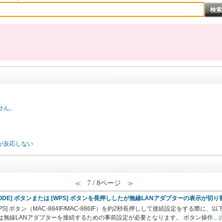
せん。
が反応しない
7 / 8ページ
≪
≫
DE] ボタンまたは [WPS] ボタンを長押ししたが無線LANアダプターの表示が切
は [WPS] ボタン（MAC-884IF/MAC-886IF）を約2秒長押しして接続設定をす
は無線LANアダプターを接続するための事前設定が必要となります。 ボタン操作...