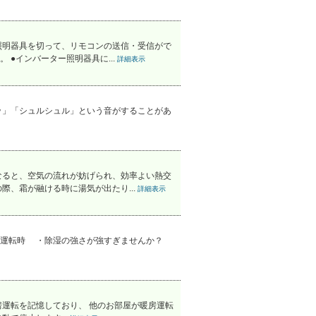
照明器具を切って、リモコンの送信・受信がで
●インバーター照明器具に...
詳細表示
ッ」「シュルシュル」という音がすることがあ
なると、空気の流れが妨げられ、効率よい熱交
、霜が融ける時に湯気が出たり...
詳細表示
除湿運転時 ・除湿の強さが強すぎませんか？
運転を記憶しており、 他のお部屋が暖房運転