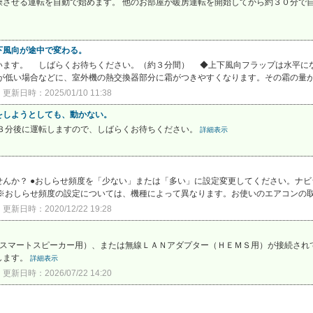
させる運転を自動で始めます。 他のお部屋が暖房運転を開始してから約３０分で自動
下風向が途中で変わる。
います。 しばらくお待ちください。（約３分間） ◆上下風向フラップは水平にな
が低い場合などに、室外機の熱交換器部分に霜がつきやすくなります。その霜の量が多
更新日時：2025/01/10 11:38
をしようとしても、動かない。
約３分後に運転しますので、しばらくお待ちください。
詳細表示
んか？ ●おしらせ頻度を「少ない」または「多い」に設定変更してください。ナビ
※おしらせ頻度の設定については、機種によって異なります。お使いのエアコンの取扱
更新日時：2020/12/22 19:28
・スマートスピーカー用）、または無線ＬＡＮアダプター（ＨＥＭＳ用）が接続され
します。
詳細表示
更新日時：2026/07/22 14:20