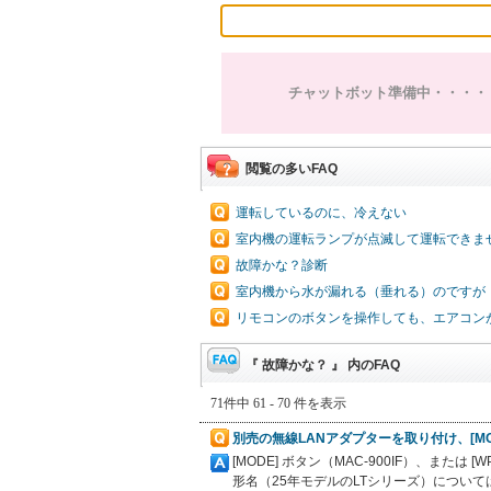
チャットボット準備中・・・・
閲覧の多いFAQ
運転しているのに、冷えない
室内機の運転ランプが点滅して運転できま
故障かな？診断
室内機から水が漏れる（垂れる）のですが
リモコンのボタンを操作しても、エアコン
『 故障かな？ 』 内のFAQ
71件中 61 - 70 件を表示
別売の無線LANアダプターを取り付け、[MO
[MODE] ボタン（MAC-900IF）、また
形名（25年モデルのLTシリーズ）について