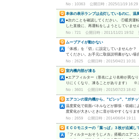
No：10363
公開日時：2025/11/19 16:29
本体の表示ランプは点灯しているのに、温
●次のことを確認してください。 ①暖房運
した直後に、再運転をしようとしていません
No：721
公開日時：2011/11/21 19:52
ムーブアイが動かない
「体感」を「切」に設定していませんか？ 
てください。お手元に取扱説明書がない場
No：2625
公開日時：2015/04/21 10:31
室内機内部が凍る
●エアフィルター（形名により名称が異なり
りにくくなり、凍ることがあります） ※エ
No：3601
公開日時：2015/07/23 18:42
エアコンの室内機から、”ピシッ”、”ガチ
温度変化で前面パネルなどが膨張・収縮に
度変化が大きいときに音が出やすくなりま
No：2659
公開日時：2014/06/04 19:11
ＥＣＯモニターの「葉っぱ」３枚が点滅し
「フィルターおそうじメカ」搭載のエアコ