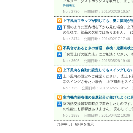
ィルター、ダストボックスを取外し、正しく
詳細表示
No：2730
公開日時：2015/02/26 10:57
上下風向フラップが閉じても、奥に隙間が
下図のように室内機を下から見た場合、上下
の仕様で、部品の欠損ではありません。 
No：2474
公開日時：2014/02/17 17:48
不具合があるときの修理、点検・定期点検
「お買上げの販売店」にご相談ください。
No：3605
公開日時：2015/05/28 19:46
上下風向を自動に設定してもスイングしな
上下風向の設定をご確認ください。 ①上
②スイングさせたい場合 上下風向をスイ
No：725
公開日時：2015/02/26 19:52
室内機内部右側の金属部分が焦げたように
室内熱交換器製造時点で変色したものです。
の性能にも影響はありません。 安心してご使
No：1888
公開日時：2015/04/22 10:36
71件中 51 - 60 件を表示