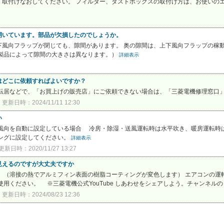
取付けなおしてください。 フィルター、ダストボックスの取付け方は、お使いのエア
開いています。部品が欠損したのでしょうか。
風向フラップが閉じても、隙間があります。 奥の隙間は、上下風向フラップの稼動
（製品によって隙間の大きさは異なります。）
詳細表示
はどこに依頼すればよいですか？
 転居などで、「お買上げの販売店」にご依頼できない場合は、「三菱電機修理窓口
更新日時：2024/11/11 12:30
い
下風向を自動に設定している場合 冷房・除湿・送風運転時は水平吹き、暖房運転時
ングに設定してください。
詳細表示
更新日時：2020/11/27 13:27
見えるのですが大丈夫ですか
 （溶接の熱でアルミフィン表面の樹脂コーティングが変色します） エアコンの運
用ください。 ※三菱電機公式YouTube しあわせをシェアしよう。チャンネルの「
更新日時：2024/08/23 12:36