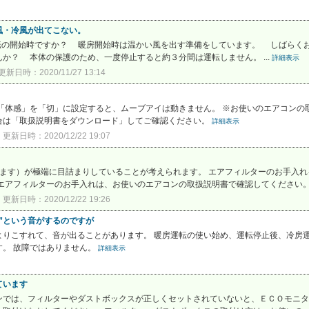
風・冷風が出てこない。
転の開始時ですか？ 暖房開始時は温かい風を出す準備をしています。 しばらくお
か？ 本体の保護のため、一度停止すると約３分間は運転しません。 ...
詳細表示
更新日時：2020/11/27 13:14
「体感」を「切」に設定すると、ムーブアイは動きません。 ※お使いのエアコンの
合は「取扱説明書をダウンロード」してご確認ください。
詳細表示
更新日時：2020/12/22 19:07
ます）が極端に目詰まりしていることが考えられます。 エアフィルターのお手入れ
アフィルターのお手入れは、お使いのエアコンの取扱説明書で確認してください。お
更新日時：2020/12/22 19:26
ッ”という音がするのですが
よりこすれて、音が出ることがあります。 暖房運転の使い始め、運転停止後、冷房
す。 故障ではありません。
詳細表示
ています
ンでは、フィルターやダストボックスが正しくセットされていないと、ＥＣＯモニタ