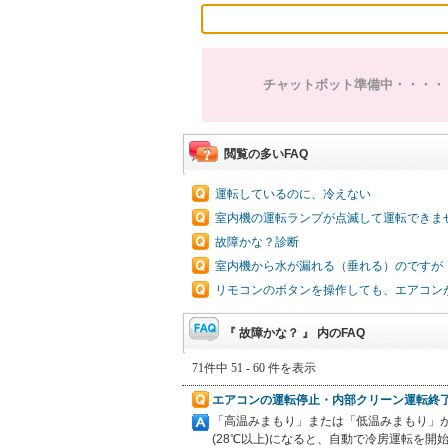
チャットボット準備中・・・・
閲覧の多いFAQ
運転しているのに、冷えない
室内機の運転ランプが点滅して運転できま
故障かな？診断
室内機から水が漏れる（垂れる）のですが
リモコンのボタンを操作しても、エアコン
『 故障かな？ 』 内のFAQ
71件中 51 - 60 件を表示
エアコンの運転停止・内部クリーン運転終
「高温みまもり」または「低温みまもり」が
(28℃以上)になると、自動で冷房運転を開始