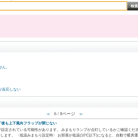
せん。
が反応しない
6 / 8ページ
≪
≫
了後も上下風向フラップが閉じない
設定されている可能性があります。 みまもりランプが点灯しているかご確認くださ
します。 〈低温みまもり設定時〉 お部屋が低温(10℃以下)になると、自動で暖房運転