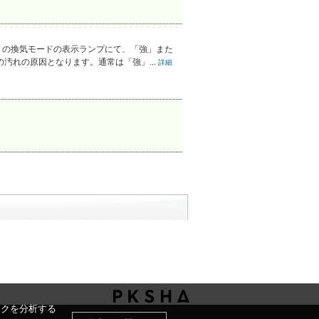
）の換気モードの表示ランプにて、「強」また
れの原因となります。通常は「強」...
詳細
ックを分析する