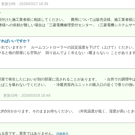
更新日時：2026/03/17 18:39
？
据付けた施工業者様に相談してください。 費用については販売店様、施工業者様に
様への依頼が難しい場合は「三菱電機修理受付センター」（三菱電機システムサービ
すればいいですか？
されていますか？ ルームコントローラーの設定温度を下げて（上げて）ください
ると他の部屋にも空気が 回り込んでよく冷えない（暖まらない）ことがあります。
部屋で発生したにおいが別の部屋に流されることがあります。 ・台所での調理中
ばこを吸わないでください。 ・冷暖房室内ユニットの吸入口の近くで香りの強い芳
更新日時：2026/03/18 16:49
に約5分かかります。そのままお待ちください。 （外気温度が低く、湿度が高いと
れる音です。異常ではありません。
詳細表示