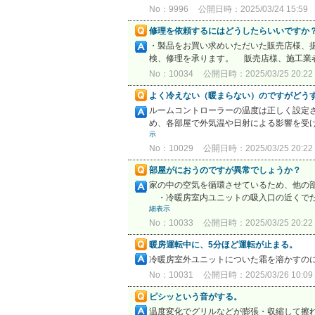
No：9996
公開日時：2025/03/24 15:59
修理を依頼するにはどうしたらいいですか
・製品をお買い求めいただいた販売店様、
検、修理を承ります。 販売店様、施工業者
No：10034
公開日時：2025/03/25 20:22
よく冷えない（暖まらない）のですがどう
ルームコントローラーの温度は正しく設定
め、各部屋で外気温や日射による影響を受け
示
No：10029
公開日時：2025/03/25 20:22
部屋がにおうのですが異常でしょうか？
家の中の空気を循環させているため、他の
・冷暖房室内ユニットの吸入口の近くでた
細表示
No：10033
公開日時：2025/03/25 20:22
暖房運転中に、5分ほど運転が止まる。
冷暖房室外ユニットについた霜を溶かすの
No：10031
公開日時：2025/03/26 10:09
ピシッという音がする。
温度変化でグリルなどが膨張・収縮して擦