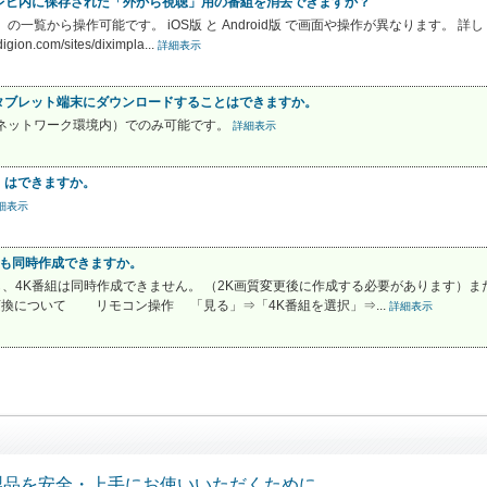
で、テレビ内に保存された「外から視聴」用の番組を消去できますか？
一覧から操作可能です。 iOS版 と Android版 で画面や操作が異なります。 
n.com/sites/diximpla...
詳細表示
タブレット端末にダウンロードすることはできますか。
内ネットワーク環境内）でのみ可能です。
詳細表示
」はできますか。
細表示
でも同時作成できますか。
だし、4K番組は同時作成できません。 （2K画質変更後に作成する必要があります）
変換について リモコン操作 「見る」⇒「4K番組を選択」⇒...
詳細表示