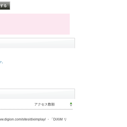
か。
m/sites/diximplay/ ・「DiXiM リ