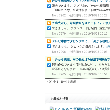
外から視聴用アプリ（DiXiM Play）
消去できます。 アプリ上の「外から視聴用」の
「DiXiM Play」公式情報サイトhttps://www.digio
No：7262
公開日時：2019/10/23 10:27
外出先から、録画番組をスマートフォンや
できません。 ダウンロードは宅内（家庭
No：7279
公開日時：2019/10/23 10:12
テレビ本体でダビング中に、「外から視聴
できません。 ダビングが優先されます。
詳
No：7206
公開日時：2019/10/23 10:08
「外から視聴」用の番組は2番組同時録画
同時作成できます(2K番組のみ）。 ※た
成不可となります。 ※4K画質から2K画質
No：7205
公開日時：2019/10/25 10:51
49件中 1 - 10 件を表示
お役立ち情報