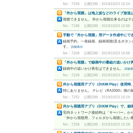
No：7256
公開日時：2019/10/23 10:24
「外から視聴」は地上波などのライブ放送
視聴できません。 外から視聴出来るのは
No：7196
公開日時：2019/10/23 10:06
手動で「外から視聴」用データ作成中にで
録画予約、一発録画、録画視聴(見るボタン
す。
詳細表示
No：7208
公開日時：2019/10/23 10:08
「外から視聴」で録画中の番組の追いかけ
録画中の追いかけ再生はできません。
詳細
No：7228
公開日時：2019/10/23 10:07
外から視聴用アプリ（DiXiM Play）使
特にありません。 テレビ（RA2000）側
No：7252
公開日時：2019/10/23 10:24
外から視聴用アプリ（DiXiM Play）
宅内ネットワーク接続時は「サーバー」から、 
「外から視聴用」フォルダから視聴したい
No：7258
公開日時：2019/10/23 10:28