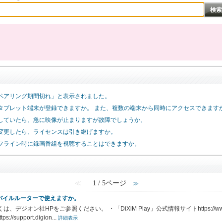
で、「ペアリング期間切れ」と表示されました。
タブレット端末が登録できますか。 また、複数の端末から同時にアクセスできます
で視聴していたら、急に映像が止まりますが故障でしょうか。
変更したら、ライセンスは引き継げますか。
は、オフライン時に録画番組を視聴することはできますか。
≪
1 / 5ページ
≫
、モバイルルーターで使えますか。
社HPをご参照ください。 ・「DiXiM Play」公式情報サイトhttps://www.digion.co
pport.digion...
詳細表示