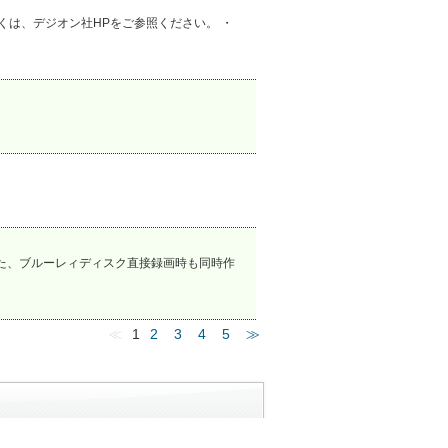
詳しくは、デジオン社HPをご参照ください。 ・
また、ブルーレィディスク直接録画時も同時作
≪
1
2
3
4
5
≫