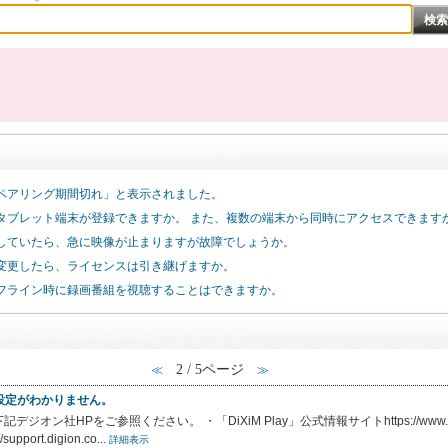
で、「ペアリング期間切れ」と表示されました。
タブレット端末が登録できますか。 また、複数の端末から同時にアクセスできます
で視聴していたら、急に映像が止まりますが故障でしょうか。
変更したら、ライセンスは引き継げますか。
は、オフライン時に録画番組を視聴することはできますか。
2 / 5ページ
≪
≫
初期設定がわかりません。
Pをご参照ください。 ・「DiXiM Play」公式情報サイトhttps://www.digion.com
rt.digion.co...
詳細表示