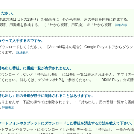
ください。
作成方法は以下の2通り） ①録画時に「外から視聴」用の番組を同時に作成する。
聴」用番組を作成する。 （「外から視聴」用変換） ※「外から視聴...
詳細表示
、どうやって入手するのですか。
reからダウンロードしてください。 【Android端末の場合】 Google Playストア
なります。
詳細表示
、「持ち出し番組」に番組一覧が表示されません。
ウンロードしないと「持ち出し番組」には番組一覧は表示されません。 アプリ内一覧
さい。 詳しくは、デジオン社HPをご参照ください。 ・「DiXiM Play」公式情報
で、「持ち出し」用の番組が勝手に削除されることはありますか。
りませんが、下記の操作では削除されます。 ・「持ち出し」用の番組一覧から番組
合
詳細表示
で、スマートフォンやタブレットにダウンロードした番組を消去する方法を教えて下さい
スマートフォンやタブレットにダウンロードした番組データは、「持ち出し」一覧から操作可能で