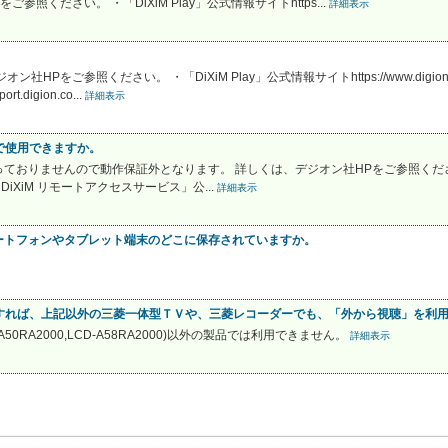
照ください。 ・「DiXiM Play」公式情報サイトhttps...
詳細表示
HPをご参照ください。 ・「DiXiM Play」公式情報サイトhttps://www.digion.com/s
digion.co...
詳細表示
外で使用できますか。
おりませんので動作保証外となります。 詳しくは、デジオン社HPをご参照ください。 
mplay/ ・「DiXiM リモートアクセスサービス」公...
詳細表示
ートフォンやタブレット端末のどこに保存されていますか。
を入手すれば、上記以外の三菱一体型ＴＶや、三菱レコーダーでも、「外から視聴」を利
D-A50RA2000,LCD-A58RA2000)以外の製品では利用できません。
詳細表示