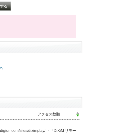
か。
/sites/diximplay/ ・「DiXiM リモー