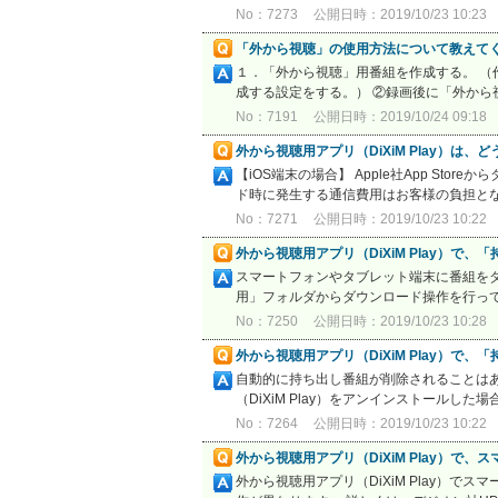
No：7273
公開日時：2019/10/23 10:23
「外から視聴」の使用方法について教えて
１．「外から視聴」用番組を作成する。 （
成する設定をする。） ②録画後に「外から視
No：7191
公開日時：2019/10/24 09:18
外から視聴用アプリ（DiXiM Play）は
【iOS端末の場合】 Apple社App Sto
ド時に発生する通信費用はお客様の負担と
No：7271
公開日時：2019/10/23 10:22
外から視聴用アプリ（DiXiM Play）で
スマートフォンやタブレット端末に番組をダ
用」フォルダからダウンロード操作を行ってくだ
No：7250
公開日時：2019/10/23 10:28
外から視聴用アプリ（DiXiM Play）
自動的に持ち出し番組が削除されることはあ
（DiXiM Play）をアンインストールした場
No：7264
公開日時：2019/10/23 10:22
外から視聴用アプリ（DiXiM Play）
外から視聴用アプリ（DiXiM Play）で