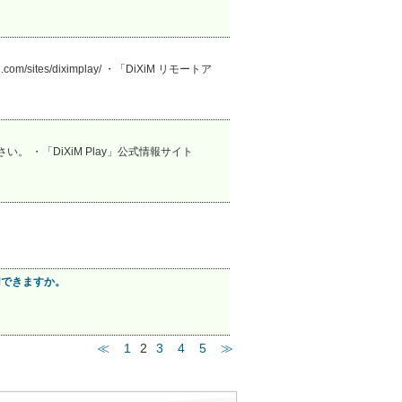
ites/diximplay/ ・「DiXiM リモートア
・「DiXiM Play」公式情報サイト
用できますか。
≪
1
2
3
4
5
≫