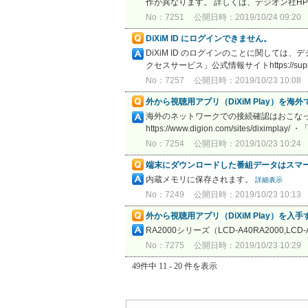
作が異なります。 詳しくは、デジオン社HPをご参
No：7251
公開日時：2019/10/24 09:20
DiXiM ID にログインできません。
DiXiM ID のログインのことに関しては、デジオン社
クセスサービス」公式情報サイトhttps://support.
No：7257
公開日時：2019/10/23 10:08
外から視聴用アプリ（DiXiM Play）を海
海外のネットワークでの接続確認はおこなって
https://www.digion.com/sites/dixi
No：7254
公開日時：2019/10/23 10:24
端末にダウンロードした番組データはスマ
内蔵メモリに保存されます。
詳細表示
No：7249
公開日時：2019/10/23 10:13
外から視聴用アプリ（DiXiM Play）
RA2000シリーズ（LCD-A40RA2000,LC
No：7275
公開日時：2019/10/23 10:29
49件中 11 - 20 件を表示