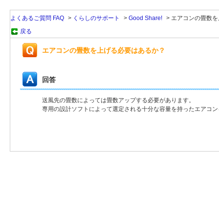
よくあるご質問 FAQ
>
くらしのサポート
>
Good Share!
>
エアコンの畳数を
戻る
エアコンの畳数を上げる必要はあるか？
回答
送風先の畳数によっては畳数アップする必要があります。
専用の設計ソフトによって選定される十分な容量を持ったエアコン