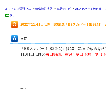
よくあるご質問 FAQ
>
映像情報機器
>
液晶テレビ
>
BSスカパー！放送終了
戻る
2022年11月1日以降 BS放送「BSスカパー！(BS241
回答
「BSスカパー！(BS241)」
は10月31日で放送を
11月1日以降の
毎日録画、毎週予約は予約一覧（
BS終了