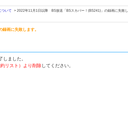
について
>
2022年11月1日以降 BS放送「BSスカパー！(BS241)」の録画に失敗
)」の録画に失敗します。
終了しました。
予約リスト）より削除
してください。