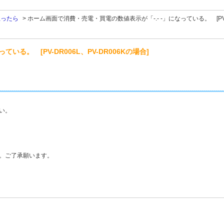
思ったら
>
ホーム画面で消費・売電・買電の数値表示が「-.- -」になっている。 [PV-DR
る。 [PV-DR006L、PV-DR006Kの場合]
い。
。ご了承願います。