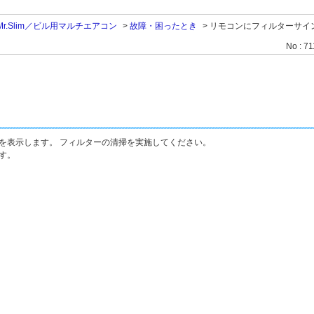
.Slim／ビル用マルチエアコン
>
故障・困ったとき
>
リモコンにフィルターサイ
No : 7
を表示します。 フィルターの清掃を実施してください。
す。