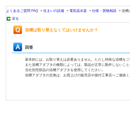
よくあるご質問 FAQ
>
住まいの設備
>
電気温水器
>
仕様・買物相談
>
浴槽
戻る
浴槽は取り替えなくてはいけませんか？
回答
基本的には、お取り替えは必要ありません。ただし特殊な浴槽をご
また浴槽アダプタの種類によっては、製品が正常に動作しないこと
当社別売部品の浴槽アダプタを使用してください。
浴槽アダプタの交換は、お買上げの販売店や据付工事店へご連絡く