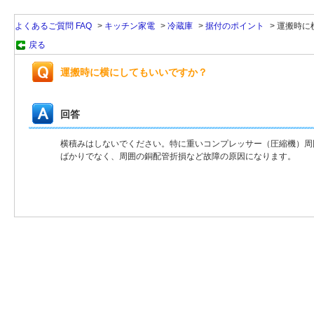
よくあるご質問 FAQ
>
キッチン家電
>
冷蔵庫
>
据付のポイント
>
運搬時に
戻る
運搬時に横にしてもいいですか？
回答
横積みはしないでください。特に重いコンプレッサー（圧縮機）周
ばかりでなく、周囲の銅配管折損など故障の原因になります。