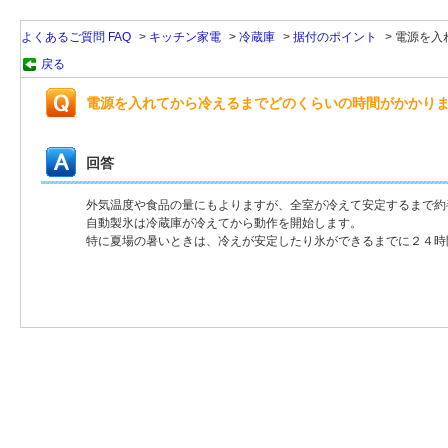
よくあるご質問 FAQ
>
キッチン家電
>
冷蔵庫
>
据付のポイント
>
電源を入
戻る
電源を入れてから冷えるまでどのくらいの時間がかかり
回答
外気温度や食品の量にもよりますが、全室が冷えて安定するまで約
自動製氷は冷蔵庫が冷えてから動作を開始します。
特に夏場の暑いときは、冷えが安定したり氷ができるまでに２４時