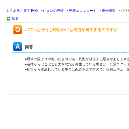
よくあるご質問 FAQ
>
住まいの設備
>
三菱エコキュート
>
操作関連
>
バブ
戻る
バブルおそうじ時以外にも気泡が発生するのですが
回答
●通常の湯はりや追いだき時でも、気泡が発生する場合があります
●浴槽からぼこぼこと大きな泡が発生している場合は、貯湯ユニッ
●配管から水漏れしている場合は配管不良ですので、据付工事店（