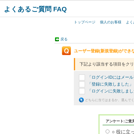
よくあるご質問 FAQ
トップページ
個人のお客様
よく
戻る
ユーザー登録(新規登録)ができ
下記より該当する項目をクリ
「ログインIDにはメー
「登録に失敗しました」
「ログインに失敗しまし
どちらに当てはまるか、選んで
アンケート:ご意
○ 役に立