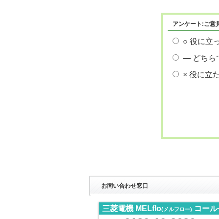
アンケート:ご意
○ 役に立
― どちら
× 役に立
お問い合わせ窓口
三菱電機 MELflo
コール
(メルフロー)