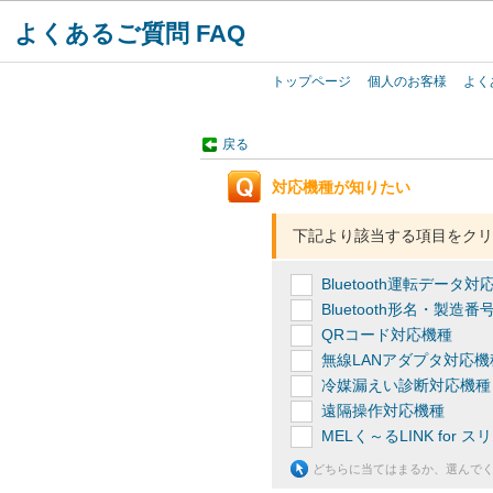
よくあるご質問 FAQ
トップページ
個人のお客様
よく
戻る
対応機種が知りたい
下記より該当する項目をクリ
Bluetooth運転デー
Bluetooth形名・
QRコード対応機種
無線LANアダプタ対応機
冷媒漏えい診断対応機種
遠隔操作対応機種
MELく～るLINK for 
どちらに当てはまるか、選んで