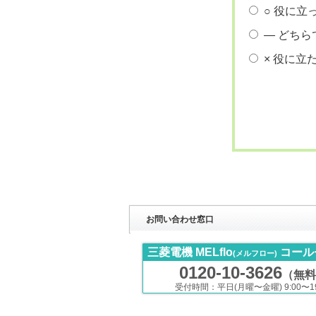
○ 役に立
― どちら
× 役に立
お問い合わせ窓口
三菱電機 MELflo
コール
(メルフロー)
0120-10-3626
（無料
受付時間：平日(月曜〜金曜) 9:00〜19