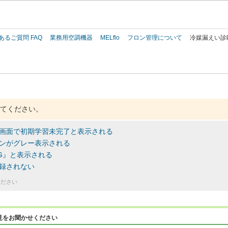
このページの本文へ
あるご質問 FAQ
業務用空調機器
MELflo
フロン管理について
冷媒漏えい診
てください。
画面で初期学習未完了と表示される
ンがグレー表示される
G』と表示される
録されない
ください
見をお聞かせください