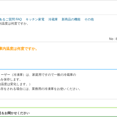
このページの本文へ
あるご質問 FAQ
キッチン家電
冷蔵庫
新商品の機能
その他
内温度は何度ですか。
No : 
庫内温度は何度ですか。
リーザー（冷凍庫）は、家庭用ですので一般の冷蔵庫の
品を保存します。
内温度は変化します。）
保存をされる場合には、業務用の冷凍庫をお使いください。
見をお聞かせください