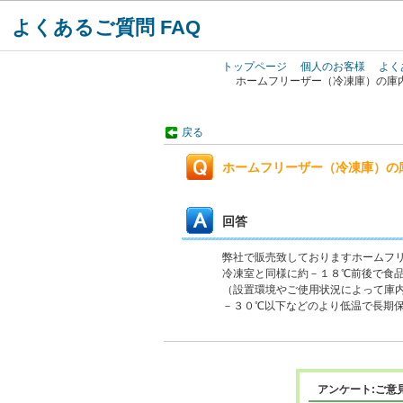
よくあるご質問 FAQ
トップページ
個人のお客様
よく
ホームフリーザー（冷凍庫）の庫
戻る
ホームフリーザー（冷凍庫）の
回答
弊社で販売致しておりますホームフ
冷凍室と同様に約－１８℃前後で食
（設置環境やご使用状況によって庫
－３０℃以下などのより低温で長期
アンケート:ご意