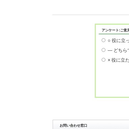
アンケート:ご意
○ 役に立
― どちら
× 役に立
お問い合わせ窓口