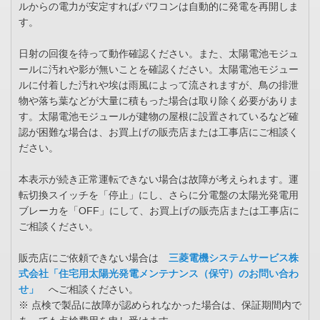
ルからの電力が安定すればパワコンは自動的に発電を再開しま
す。
日射の回復を待って動作確認ください。また、太陽電池モジュ
ールに汚れや影が無いことを確認ください。太陽電池モジュー
ルに付着した汚れや埃は雨風によって流されますが、鳥の排泄
物や落ち葉などが大量に積もった場合は取り除く必要がありま
す。太陽電池モジュールが建物の屋根に設置されているなど確
認が困難な場合は、お買上げの販売店または工事店にご相談く
ださい。
本表示が続き正常運転できない場合は故障が考えられます。運
転切換スイッチを「停止」にし、さらに分電盤の太陽光発電用
ブレーカを「OFF」にして、お買上げの販売店または工事店に
ご相談ください。
販売店にご依頼できない場合は
三菱電機システムサービス株
式会社「住宅用太陽光発電メンテナンス（保守）のお問い合わ
せ」
へご相談ください。
※ 点検で製品に故障が認められなかった場合は、保証期間内で