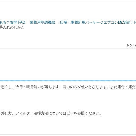
このページの本文へ
あるご質問 FAQ
業務用空調機器
店舗・事務所用パッケージエアコンMr.Slim
手入れのしかた
No : 
を悪くし、冷房・暖房能力が落ちます。電力のムダ使いとなります。また露付・露た
り外し方、フィルター清掃方法については以下を参照ください。