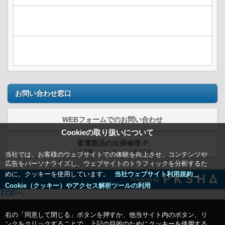
お問い合わせ窓口
WEBフォームでのお問い合わせ
Cookieの取り扱いについて
家電製品の出張修理
（三菱電機システムサービス株式会社）
当社では、お客様のウェブサイトでの体験を向上させ、コンテンツや
広告をパーソナライズし、ウェブサイトのトラフィックを分析するた
めに、クッキーを使用しています。
当社ウェブサイト利用規約＿
Powered by
Cookie（クッキー）やアクセス解析ツールの利用
TOPへ
右の「同意して閉じる」ボタンを押すか、他当サイト内のボタン、リ
ンクをクリックすることで、上記の目的のためにクッキーを使用する