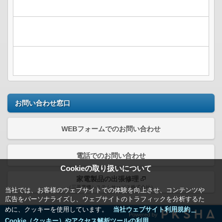
お問い合わせ窓口
WEBフォームでのお問い合わせ
電話でのお問い合わせ
Cookieの取り扱いについて
家電製品の出張修理
（三菱電機システムサービス株式会社）
当社では、お客様のウェブサイトでの体験を向上させ、コンテンツや
広告をパーソナライズし、ウェブサイトのトラフィックを分析するた
めに、クッキーを使用しています。
当社ウェブサイト利用規約＿
Powered by
Cookie（クッキー）やアクセス解析ツールの利用