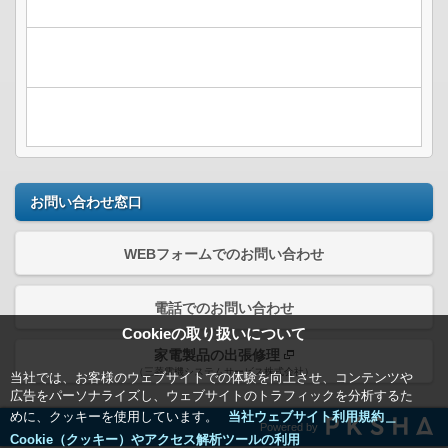
お問い合わせ窓口
WEBフォームでのお問い合わせ
電話でのお問い合わせ
Cookieの取り扱いについて
家電製品の出張修理
（三菱電機システムサービス株式会社）
当社では、お客様のウェブサイトでの体験を向上させ、コンテンツや
広告をパーソナライズし、ウェブサイトのトラフィックを分析するた
めに、クッキーを使用しています。
当社ウェブサイト利用規約＿
Powered by
Cookie（クッキー）やアクセス解析ツールの利用