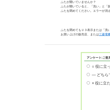
ふたが開いていませんか？
ふたが開いていると、「洗い」と「脱
ふたを閉めてください。エラーが消
ふたを閉めてもＵ３表示または「洗い
お買い上げの販売店、または
三菱電
アンケート:ご意
○ 役に立
― どちら
× 役に立