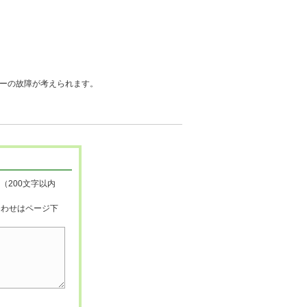
サーの故障が考えられます。
（200文字以内
合わせはページ下