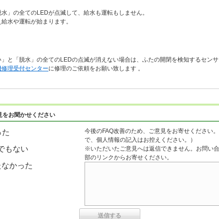
水」の全てのLEDが点滅して、給水も運転もしません。
え給水や運転が始まります。
」と「脱水」の全てのLEDの点滅が消えない場合は、ふたの開閉を検知するセン
機修理受付センター
に修理のご依頼をお願い致します 。
見をお聞かせください
今後のFAQ改善のため、ご意見をお寄せください。
った
で、個人情報の記入はお控えください。）
でもない
※いただいたご意見へは返信できません。お問い
部のリンクからお寄せください。
たなかった