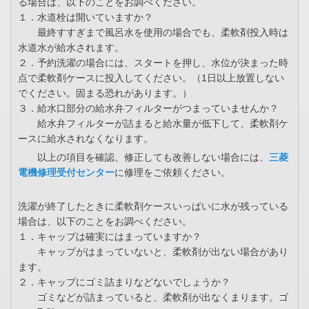
る場合は、以下のことをお調べください。
１．水道栓は開いていますか？
最終すすぎまで風呂水を使用の場合でも、柔軟剤投入時は
水道水が給水されます。
２．予約洗濯の場合には、スタートを押し、水位が決まった時
点で柔軟剤ケースに投入してください。（1日以上放置しない
でください。固まる恐れがあります。）
３．給水口部分の給水弁フィルターがつまっていませんか？
給水弁フィルターが詰まると給水量が低下して、柔軟剤ケ
ースに給水されなくなります。
以上の項目を確認、修正しても改善しない場合には、
三菱
電機修理受付センター
に修理をご依頼ください。
洗濯が終了したときに柔軟剤ケースいっぱいに水が残っている
場合は、以下のことをお調べください。
１．キャップは確実にはまっていますか？
キャップがはまっていないと、柔軟剤が出ない場合があり
ます。
２．キャップにゴミ詰まりなどないでしょうか？
ゴミなどが詰まっていると、柔軟剤が出なくまります。ゴ