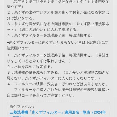
（ためすすぎ⇒注水すすぎ・水位を高くする・すすぎ回数を
増やす等）
２．糸くずの出やすいタオル類と糸くず付着が気になる衣類は
分け洗いをする。
３．糸くず付着が気になる衣類は市販の「糸くず防止用洗濯ネ
ット」（網目の細かい）に入れて洗濯する。
４．糸くずフィルターを洗濯終了後、毎回清掃する。
●糸くずフィルターに糸くずがたまらないときは下記内容にご
注意願います。
１．糸くずフィルターを洗濯終了後、毎回清掃する。（目詰ま
りをしていると糸くずは取れません。）
２．水位を高めに設定する。
３．洗濯物の量を減らしてみる。（量が多いと洗濯物の動きが
悪くなり、糸くずがフィルターに入りにくくなります。）
４．フィルターの破損・穴あき・ほつれなどはありませんか。
フィルターをご購入されたい場合は最寄の三菱製品取扱い
店に部品コードを言ってご注文ください。
添付ファイル：
三菱洗濯機「糸くずフィルター」適用形名一覧表（2024年