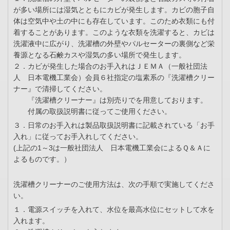
が多い場所には湿気とともにカビが発生します。カビの胞子自
体は空気中や土の中にも存在しています。このため衣類にも付
着することがあります。このような衣類を洗濯すると、カビは
洗濯液中に広がり、洗濯槽の外壁やパルセーターの裏側など栄
養源となる石鹸カスや湿気の多い場所で発生します。
２．カビが発生した場合のお手入れはＪＥＭＡ（一般社団法
人 日本電機工業会）会員６社指定の塩素系の『洗濯槽クリー
ナー』で清掃してください。
『洗濯槽クリーナー』は別売りでを用意しております。
付属の取扱説明書に従ってご使用ください。
３．日常のお手入れは製品取扱説明書に記載されている「お手
入れ」に従ってお手入れしてください。
(上記の1～3は一般社団法人 日本電機工業会によるＱ＆Ａに
よるものです。）
洗濯槽クリーナーのご使用方法は、次の手順で実施してくださ
い。
１．電源スイッチを入れて、水位を最高水位にセットして水を
入れます。