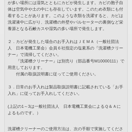
が多い場所には湿気とともにカビが発生します。カビの胞子自
体は空気中や土の中にも存在しています。このため衣類にも付
着することがあります。このような衣類を洗濯すると、カビは
洗濯液中に広がり、洗濯槽の外壁やパルセーターの裏側など栄
養源となる石鹸カスや湿気の多い場所で発生します。
２．カビが発生した場合のお手入れはＪＥＭＡ（一般社団法
人 日本電機工業会）会員６社指定の塩素系の『洗濯槽クリー
ナー』で清掃してください。
『洗濯槽クリーナー』は別売り（部品番号M10000111）で
用意しております。
付属の取扱説明書に従ってご使用ください。
３．日常のお手入れは製品取扱説明書に記載されている「お手
入れ」に従ってお手入れしてください。
(上記の1～3は一般社団法人 日本電機工業会によるＱ＆Ａに
よるものです。）
洗濯槽クリーナーのご使用方法は、次の手順で実施してくださ