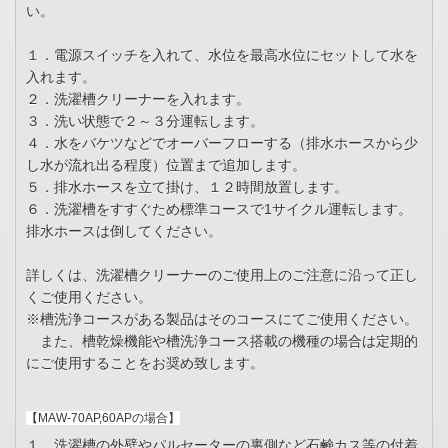
い。
１．電源スイッチを入れて、水位を最高水位にセットして水を
入れます。
２．洗濯槽クリーナーを入れます。
３．洗い状態で２～３分運転します。
４．水をバケツなどでオーバーフローする（排水ホースから少
し水が流れ出る程度）位置まで追加します。
５．排水ホースを立て掛け、１２時間放置します。
６．洗濯槽をすすぐため標準コースで1サイクル運転します。
排水ホースは倒してください。
詳しくは、洗濯槽クリーナーのご使用上のご注意に沿って正し
くご使用ください。
※槽洗浄コースがある製品はそのコースにてご使用ください。
また、槽乾燥機能や槽洗浄コース搭載の機種の場合は定期的
にご使用することをお奨め致します。
【MAW-70AP,60APの場合】
１．洗濯槽の外壁やパルセーターの裏側など石鹸カス等の付着