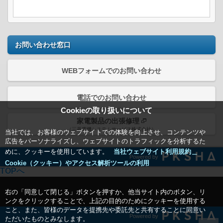
お問い合わせ窓口
WEBフォームでのお問い合わせ
電話でのお問い合わせ
Cookieの取り扱いについて
家電製品の出張修理
（三菱電機システムサービス株式会社）
当社では、お客様のウェブサイトでの体験を向上させ、コンテンツや
広告をパーソナライズし、ウェブサイトのトラフィックを分析するた
めに、クッキーを使用しています。
当社ウェブサイト利用規約＿
Powered by
Cookie（クッキー）やアクセス解析ツールの利用
TOPへ
右の「同意して閉じる」ボタンを押すか、他当サイト内のボタン、リ
ンクをクリックすることで、上記の目的のためにクッキーを使用する
こと、また、皆様のデータを提携先や委託先と共有することに同意い
Powered by
ただいたものとみなします。