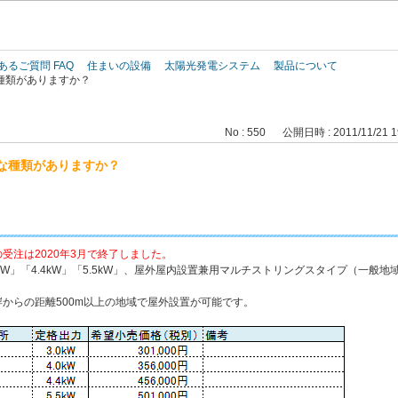
このページの本文へ
あるご質問 FAQ
住まいの設備
太陽光発電システム
製品について
種類がありますか？
No : 550
公開日時 : 2011/11/21 1
な種類がありますか？
受注は2020年3月で終了しました。
0kW」「4.4kW」「5.5kW」、屋外屋内設置兼用マルチストリングスタイプ（一般地
からの距離500m以上の地域で屋外設置が可能です。