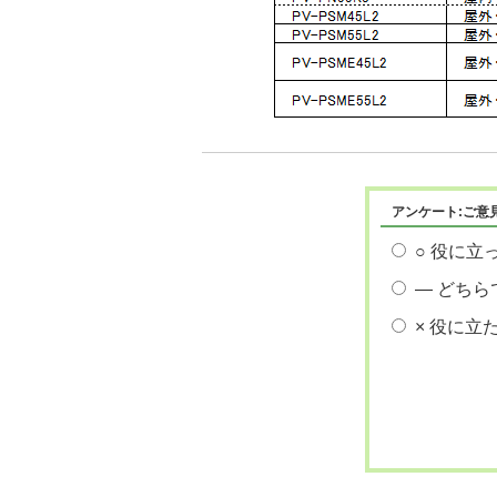
アンケート:ご意
○ 役に立
― どちら
× 役に立