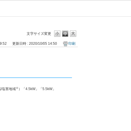
文字サイズ変更
9:52
更新日時 : 2020/10/05 14:50
印刷
※
域/塩害地域
）「4.5kW」「5.5kW」