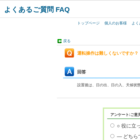
よくあるご質問 FAQ
トップページ
個人のお客様
よく
戻る
運転操作は難しくないですか？
回答
設置後は、日の出、日の入、天候状
アンケート:ご意
○ 役に立
― どちら