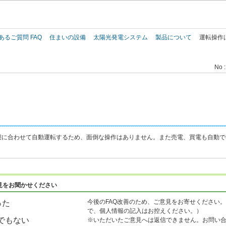
このページの本文へ
あるご質問 FAQ
住まいの設備
太陽光発電システム
製品について
運転操作
No :
態に合わせて自動運転するため、面倒な操作はありません。また売電、買電も自動で
見をお聞かせください
今後のFAQ改善のため、ご意見をお寄せください。
った
で、個人情報の記入はお控えください。）
でもない
※いただいたご意見へは返信できません。お問い