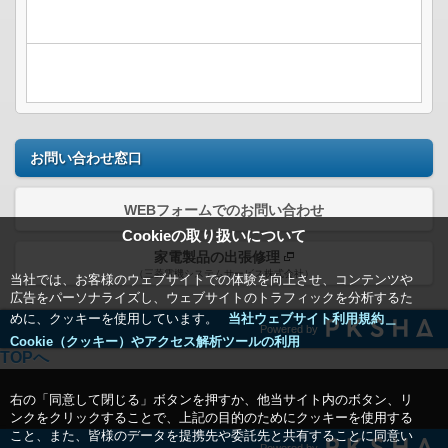
お問い合わせ窓口
WEBフォームでのお問い合わせ
Cookieの取り扱いについて
家電製品の出張修理
（三菱電機システムサービス株式会社）
当社では、お客様のウェブサイトでの体験を向上させ、コンテンツや
広告をパーソナライズし、ウェブサイトのトラフィックを分析するた
めに、クッキーを使用しています。
当社ウェブサイト利用規約＿
Powered by
Cookie（クッキー）やアクセス解析ツールの利用
TOPへ
右の「同意して閉じる」ボタンを押すか、他当サイト内のボタン、リ
ンクをクリックすることで、上記の目的のためにクッキーを使用する
こと、また、皆様のデータを提携先や委託先と共有することに同意い