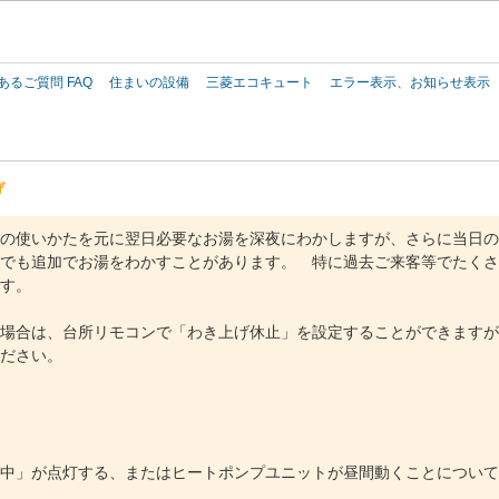
このページの本文へ
あるご質問 FAQ
住まいの設備
三菱エコキュート
エラー表示、お知らせ表示
げ
の使いかたを元に翌日必要なお湯を深夜にわかしますが、さらに当日の
でも追加でお湯をわかすことがあります。 特に過去ご来客等でたくさ
す。
場合は、台所リモコンで「わき上げ休止」を設定することができますが
ださい。
中」が点灯する、またはヒートポンプユニットが昼間動くことについて