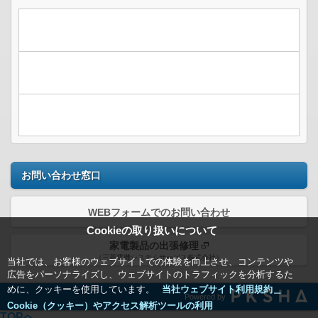
お問い合わせ窓口
WEBフォームでのお問い合わせ
Cookieの取り扱いについて
家電製品の出張修理
（三菱電機システムサービス株式会社）
当社では、お客様のウェブサイトでの体験を向上させ、コンテンツや
広告をパーソナライズし、ウェブサイトのトラフィックを分析するた
めに、クッキーを使用しています。
当社ウェブサイト利用規約＿
Powered by
Cookie（クッキー）やアクセス解析ツールの利用
TOPへ