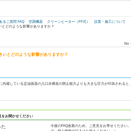
このページの本文へ
あるご質問 FAQ
空調機器
クリーンヒーター（FF式）
設置・施工について
いとどのような影響がありますか？
No :
きいとどのような影響がありますか？
ーに内蔵している定油面器の入口弁構造の閉止能力よりも大きな圧力が印加されると
見をお聞かせください
今後のFAQ改善のため、ご意見をお寄せください。
った