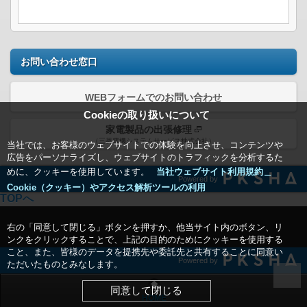
お問い合わせ窓口
WEBフォームでのお問い合わせ
Cookieの取り扱いについて
家電製品の出張修理
（三菱電機システムサービス株式会社）
当社では、お客様のウェブサイトでの体験を向上させ、コンテンツや
広告をパーソナライズし、ウェブサイトのトラフィックを分析するた
めに、クッキーを使用しています。
当社ウェブサイト利用規約＿
Powered by
Cookie（クッキー）やアクセス解析ツールの利用
TOPへ
右の「同意して閉じる」ボタンを押すか、他当サイト内のボタン、リ
ンクをクリックすることで、上記の目的のためにクッキーを使用する
こと、また、皆様のデータを提携先や委託先と共有することに同意い
Powered by
ただいたものとみなします。
同意して閉じる
HOME