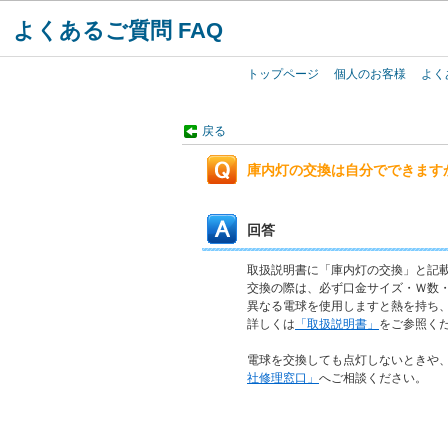
よくあるご質問 FAQ
トップページ
個人のお客様
よく
戻る
庫内灯の交換は自分でできます
回答
取扱説明書に「庫内灯の交換」と記
交換の際は、必ず口金サイズ・Ｗ数
異なる電球を使用しますと熱を持ち
詳しくは
「取扱説明書」
をご参照く
電球を交換しても点灯しないときや
社修理窓口」
へご相談ください。