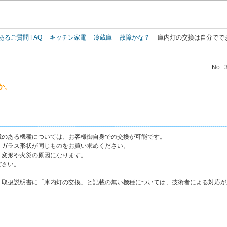
このページの本文へ
あるご質問 FAQ
キッチン家電
冷蔵庫
故障かな？
庫内灯の交換は自分でで
No : 
か。
載のある機種については、お客様御自身での交換が可能です。
・ガラス形状が同じものをお買い求めください。
、変形や火災の原因になります。
ださい。
、取扱説明書に「庫内灯の交換」と記載の無い機種については、技術者による対応が