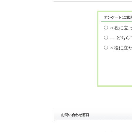
アンケート:ご意
○ 役に立
― どちら
× 役に立
お問い合わせ窓口