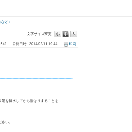
結など）
文字サイズ変更
2541
公開日時 : 2014/02/11 19:44
印刷
り湯を排水してから湯はりすることを
ださい。