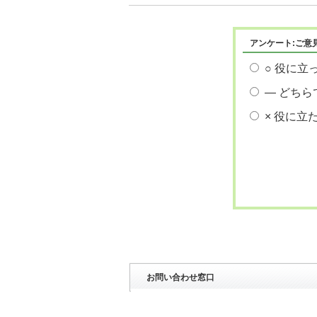
アンケート:ご意
○ 役に立
― どちら
× 役に立
お問い合わせ窓口