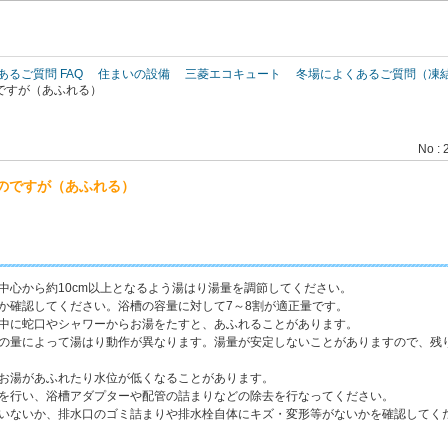
このページの本文へ
あるご質問 FAQ
住まいの設備
三菱エコキュート
冬場によくあるご質問（凍
ですが（あふれる）
No : 
のですが（あふれる）
中心から約10cm以上となるよう湯はり湯量を調節してください。
か確認してください。浴槽の容量に対して7～8割が適正量です。
り中に蛇口やシャワーからお湯をたすと、あふれることがあります。
湯の量によって湯はり動作が異なります。湯量が安定しないことがありますので、残
、お湯があふれたり水位が低くなることがあります。
浄を行い、浴槽アダプターや配管の詰まりなどの除去を行なってください。
でいないか、排水口のゴミ詰まりや排水栓自体にキズ・変形等がないかを確認してく