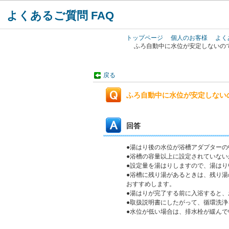
よくあるご質問 FAQ
トップページ
個人のお客様
よく
ふろ自動中に水位が安定しないの
戻る
ふろ自動中に水位が安定しない
回答
●湯はり後の水位が浴槽アダプターの
●浴槽の容量以上に設定されていない
●設定量を湯はりしますので、湯は
●浴槽に残り湯があるときは、残り
おすすめします。
●湯はりが完了する前に入浴すると
●取扱説明書にしたがって、循環洗
●水位が低い場合は、排水栓が緩ん