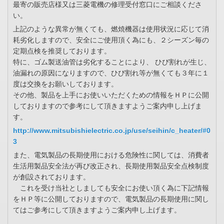
最寄の販売店様又は三菱電機の修理受付窓口にご相談くださ
い。
上記のような異常が無くても、燃焼機器は使用状況に応じて消
耗劣化しますので、安全にご使用頂く為にも、２シーズン毎の
定期点検を推奨しております。
特に、ゴム製送油管は劣化することにより、 ひび割れが生じ、
油漏れの原因になりますので、ひび割れ等が無くても３年に１
度は交換をお願いしております。
その他、製品を上手にお使いいただくための情報をＨＰに公開
しておりますので参考にして頂きますようご案内申し上げま
す。
http://www.mitsubishielectric.co.jp/use/seihin/c_heater/#0
3
また、電気製品の長期使用における危険性に関しては、消費者
生活用製品安全法が再び改正され、長期使用製品安全点検制度
が創設されております。
これを受け当社としましても安全にお使い頂く為に下記情報
をＨＰ等に公開しておりますので、電気製品の長期使用に関し
てはご参考にして頂きますようご案内申し上げます。