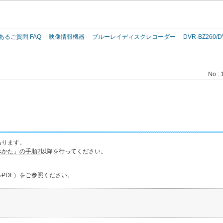
このページの本文へ
あるご質問 FAQ
映像情報機器
ブルーレイディスクレコーダー
DVR-BZ260/D
No : 
あります。
かた」の手順2
以降を行ってください。
ルPDF）をご参照ください。