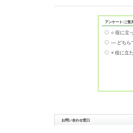
アンケート:ご意
○ 役に立
― どちら
× 役に立
お問い合わせ窓口