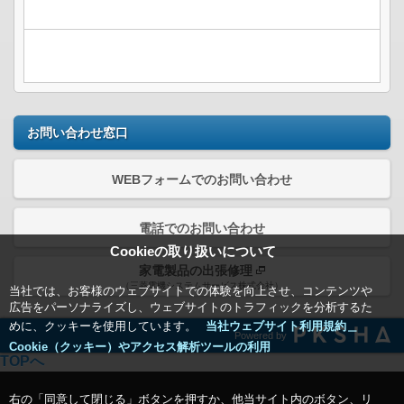
お問い合わせ窓口
WEBフォームでのお問い合わせ
電話でのお問い合わせ
Cookieの取り扱いについて
家電製品の出張修理
（三菱電機システムサービス株式会社）
当社では、お客様のウェブサイトでの体験を向上させ、コンテンツや
広告をパーソナライズし、ウェブサイトのトラフィックを分析するた
めに、クッキーを使用しています。
当社ウェブサイト利用規約＿
Powered by
Cookie（クッキー）やアクセス解析ツールの利用
TOPへ
右の「同意して閉じる」ボタンを押すか、他当サイト内のボタン、リ