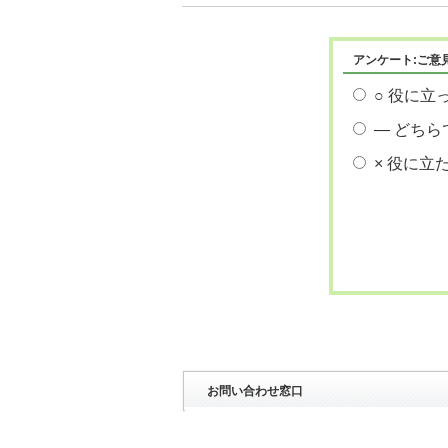
アンケート:ご意
○ 役に立
― どちら
× 役に立
お問い合わせ窓口