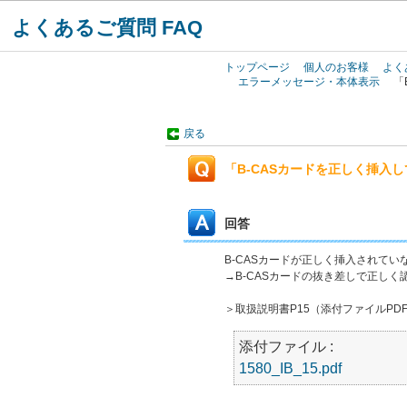
よくあるご質問 FAQ
トップページ
個人のお客様
よく
エラーメッセージ・本体表示
「
戻る
「B-CASカードを正しく挿
回答
B-CASカードが正しく挿入されて
→B-CASカードの抜き差しで正し
＞取扱説明書P15（添付ファイルPD
添付ファイル :
1580_IB_15.pdf