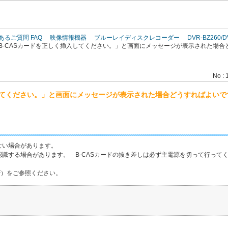
このページの本文へ
あるご質問 FAQ
映像情報機器
ブルーレイディスクレコーダー
DVR-BZ260/D
B-CASカードを正しく挿入してください。」と画面にメッセージが表示された場合
No : 
入してください。」と画面にメッセージが表示された場合どうすればよいで
いない場合があります。
く認識する場合があります。 B-CASカードの抜き差しは必ず主電源を切って行って
F）をご参照ください。