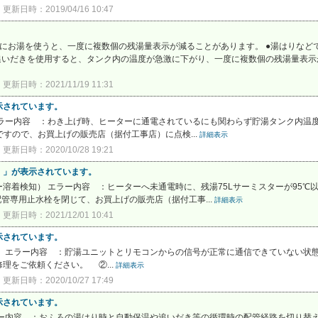
更新日時：2019/04/16 10:47
にお湯を使うと、一度に複数個の残湯量表示が減ることがあります。 ●湯はりなど
追いだきを使用すると、タンク内の温度が急激に下がり、一度に複数個の残湯量表示が
更新日時：2021/11/19 11:31
示されています。
 エラー内容 ：わき上げ時、ヒーターに通電されているにも関わらず貯湯
ですので、お買上げの販売店（据付工事店）に点検...
詳細表示
更新日時：2020/10/28 19:21
）」が表示されています。
溶着検知） エラー内容 ：ヒーターへ未通電時に、残湯75Lサーミスターが95℃
管専用止水栓を閉じて、お買上げの販売店（据付工事...
詳細表示
更新日時：2021/12/01 10:41
示されています。
 エラー内容 ：貯湯ユニットとリモコンからの信号が正常に通信できていない状態
理をご依頼ください。 ②...
詳細表示
更新日時：2020/10/27 17:49
示されています。
エラー内容 ：おふろの湯はり時と自動保温や追いだき等の循環時の配管経