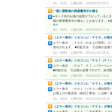
No：4412
公開日時：2016/01/03 09:17
一度に複数個の残湯量表示が減る
●タンク内のお湯の温度が下がっているとき
個の残湯量表示が減ることがあります。 ●
表示
No：2554
公開日時：2015/03/20 11:10
（エラー表示）リモコンに「Ｐ０６」が表
エラー表示 ：Ｐ０６（わき上げ異常）
表示されます。 ■対処方法 ①点検が必要
No：6998
公開日時：2015/12/23 16:31
（エラー表示）リモコンに「Ｐ０７（Ｐ７
エラー表示 ：Ｐ０７、Ｐ７（パワーリレー
■対処方法 ①点検が必要ですので、給水配
No：6999
公開日時：2015/12/23 16:31
（エラー表示）リモコンに「Ｈ０１」が表
エラー表示 ：Ｈ０１（リモコン通信異常）
お買上げの販売店（据付工事店）に点検・修
No：4408
公開日時：2015/12/23 16:29
（エラー表示）リモコンに「Ｐ０３」が表
エラー表示 ：Ｐ０３（二方弁異常） 