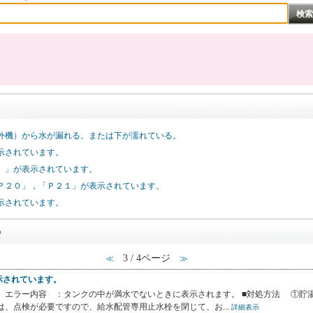
外機）から水が漏れる。または下が濡れている。
示されています。
）」が表示されています。
Ｐ２０」，「Ｐ２１」が表示されています。
示されています。
Q
3 / 4ページ
≪
≫
示されています。
 エラー内容 ：タンクの中が満水でないときに表示されます。 ■対処方法 ①貯
、点検が必要ですので、給水配管専用止水栓を閉じて、お...
詳細表示