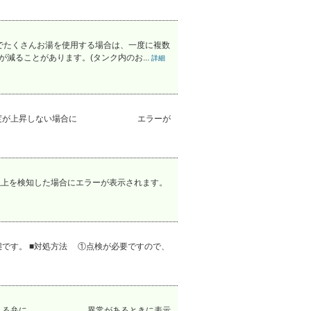
でたくさんお湯を使用する場合は、一度に複数
減ることがあります。(タンク内のお...
詳細
タンク内温度が上昇しない場合に エラーが
以上を検知した場合にエラーが表示されます。
です。 ■対処方法 ①点検が必要ですので、
路を切り替える弁に 異常があるときに表示