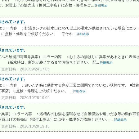
で、お買上げの販売店（据付工事店）に点検・修理をご...
詳細表示
示されています。
エラー内容 ：貯湯タンクの給水口に45℃以上の湯水が供給されている場合にエラ
に点検・修理をご依頼ください。 ②それ...
詳細表示
示されています。
ふろ給湯用電磁弁異常） エラー内容 ：おふろの湯はりに異常があるときに表示さ
（断水時は、断水が終了するまでお待ちください。 配...
詳細表示
更新日時：2020/09/24 17:05
示されています。
エラー内容 ：追いだき時に動作する弁が正常に開閉できていない状態です。 ■対
店）に点検・修理をご依頼ください。 ...
詳細表示
更新日時：2020/10/28 19:09
示されています。
チ異常） エラー内容 ：浴槽内のお湯を循環させて自動保温や追いだき等の動作可
買上げの販売店（据付工事店）に点検・修理をご依頼ください。 ...
詳細表示
更新日時：2020/10/28 19:18