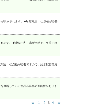
ーが表示されます。 ■対処方法 ①点検が必要
れます。 ■対処方法 ①断水時や、冬場では
処方法 ①点検が必要ですので、給水配管専用
否を判断している部品不具合の可能性がありま
≪
1
2
3
4
≫