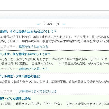
3 / 4ページ
≪
≫
加熱時、すぐに加熱が止まるのはどうして？
しい食品の温度を測れず、加熱を止めることがあります。ドアを開けて庫内が冷める
めしください。 庫内温度が高い状態ですので必ず耐熱性のある容器をお使いください
カテゴリー：
故障かな？と思ったら
りします。何を意味するのでしょうか？
高くなると、点灯してお知らせします。 表示部に「高温注意の点滅」とアラーム音
や容器の溶けや変形に ご注意ください。 ※「高温注意の点滅」があってもキーは受
カテゴリー：
故障かな？と思ったら
グリル調理・グリル調理の場合）
品の裏面にも焼き色をつけたいときは、加熱終了後、食品を裏返して様子を見ながら
カテゴリー：
お料理がうまくできないとき
理・グリル調理の場合)
いる間に、時間ボタン「10秒」「1分」「5分」 を押して時間を合わせてグリ