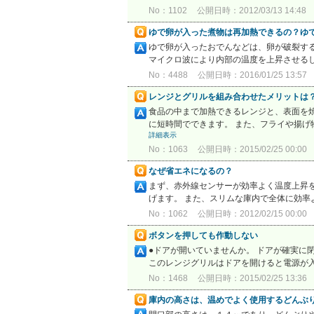
No：1102
公開日時：2012/03/13 14:48
ゆで卵が入った煮物は再加熱できるの？ゆ
ゆで卵が入ったおでんなどは、卵が破裂する
マイクロ波により内部の温度を上昇させるし
No：4488
公開日時：2016/01/25 13:57
レンジとグリルを組み合わせたメリットは
食品の中まで加熱できるレンジと、表面を
に短時間でできます。 また、フライや揚げ
詳細表示
No：1063
公開日時：2015/02/25 00:00
なぜ省エネになるの？
まず、赤外線センサーが効率よく温度上昇
げます。 また、スリムな庫内で全体に効
No：1062
公開日時：2012/02/15 00:00
ボタンを押しても作動しない
●ドアが開いていませんか。 ドアが確実に
このレンジグリルはドアを開けると電源が入
No：1468
公開日時：2015/02/25 13:36
庫内の高さは、温めでよく使用するどんぶ