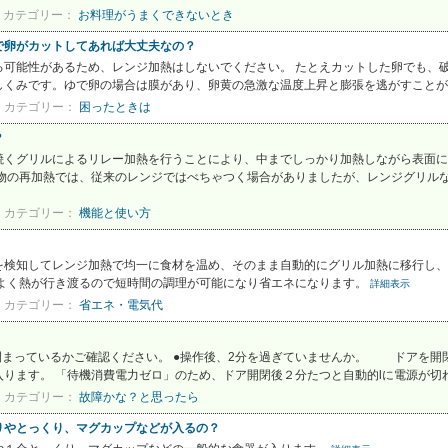
カテゴリー：
お料理がうまくできないとき
で卵がカットしてあれば大丈夫なの？
可能性があるため、レンジ加熱はしないでください。 たとえカットした卵でも、破
くみです。ゆで卵の場合は膜があり、卵黄の急激な温度上昇と膨張を逃がすことが出
カテゴリー：
困ったときは
？
焼くグリルによるリレー加熱を行うことにより、中までしっかり加熱しながら表面に
物の再加熱では、従来のレンジではべちゃつく場合がありましたが、レンジグリルなら
カテゴリー：
機能と使い方
を検知してレンジ加熱で均一に食材を温め、そのまま自動的にグリル加熱に移行し、
率よく熱が行き渡るので短時間の調理が可能になり省エネになります。
詳細表示
カテゴリー：
省エネ・電気代
閉まっているかご確認ください。 ●操作後、2分を過ぎていませんか。 ドアを開
ります。 「待機消費電力ゼロ」のため、ドア開閉後２分たつと自動的lに電源が切れま
カテゴリー：
故障かな？と思ったら
りやとっくり、マグカップなどが入るの？