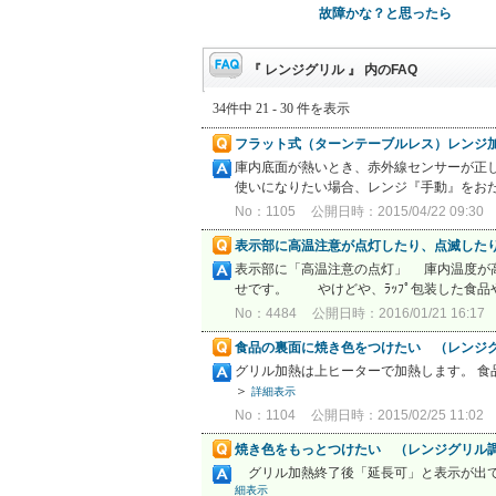
故障かな？と思ったら
『 レンジグリル 』 内のFAQ
34件中 21 - 30 件を表示
フラット式（ターンテーブルレス）レンジ
庫内底面が熱いとき、赤外線センサーが正
使いになりたい場合、レンジ『手動』をおた
No：1105
公開日時：2015/04/22 09:30
表示部に高温注意が点灯したり、点滅した
表示部に「高温注意の点灯」 庫内温度が
せです。 やけどや、ﾗｯﾌﾟ包装した食品
No：4484
公開日時：2016/01/21 16:17
食品の裏面に焼き色をつけたい （レンジ
グリル加熱は上ヒーターで加熱します。 食
＞
詳細表示
No：1104
公開日時：2015/02/25 11:02
焼き色をもっとつけたい （レンジグリル調
グリル加熱終了後「延長可」と表示が出て
細表示