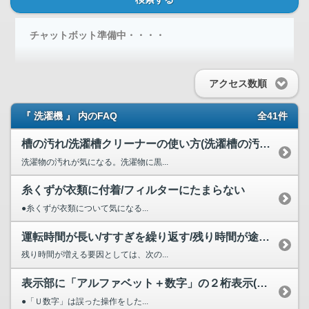
チャットボット準備中・・・・
アクセス数順
『 洗濯機 』 内のFAQ
全41件
槽の汚れ/洗濯槽クリーナーの使い方(洗濯槽の汚れが気になる...
洗濯物の汚れが気になる。洗濯物に黒...
糸くずが衣類に付着/フィルターにたまらない
●糸くずが衣類について気になる...
運転時間が長い/すすぎを繰り返す/残り時間が途中で増える/...
残り時間が増える要因としては、次の...
表示部に「アルファベット＋数字」の２桁表示(Ｆ１、Ａ６など...
●「Ｕ数字」は誤った操作をした...