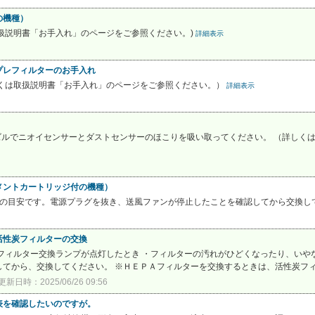
の機種）
扱説明書「お手入れ」のページをご参照ください。)
詳細表示
プレフィルターのお手入れ
しくは取扱説明書「お手入れ」のページをご参照ください。）
詳細表示
ズルでニオイセンサーとダストセンサーのほこりを吸い取ってください。 （詳しく
メントカートリッジ付の機種）
期の目安です。電源プラグを抜き、送風ファンが停止したことを確認してから交換し
活性炭フィルターの交換
フィルター交換ランプが点灯したとき ・フィルターの汚れがひどくなったり、いや
てから、交換してください。 ※ＨＥＰＡフィルターを交換するときは、活性炭フィル
更新日時：2025/06/26 09:56
表を確認したいのですが。