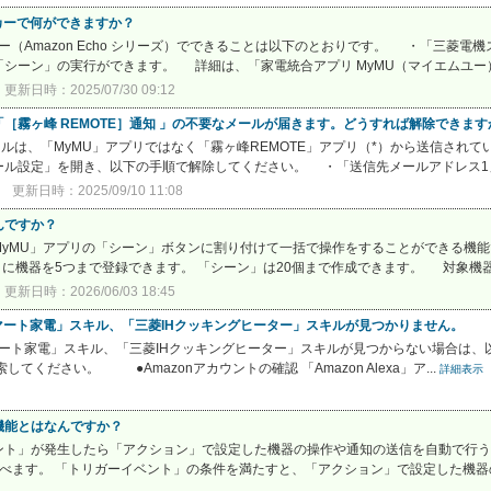
ーカーで何ができますか？
ピーカー（Amazon Echo シリーズ）でできることは以下のとおりです。 ・「三
シーン」の実行ができます。 詳細は、「家電統合アプリ MyMU（マイエムユー）の
更新日時：2025/07/30 09:12
［霧ヶ峰 REMOTE］通知 」の不要なメールが届きます。どうすれば解除できます
ールは、「MyMU」アプリではなく「霧ヶ峰REMOTE」アプリ（*）から送信されて
ル設定」を開き、以下の手順で解除してください。 ・「送信先メールアドレス1」
更新日時：2025/09/10 11:08
んですか？
yMU」アプリの「シーン」ボタンに割り付けて一括で操作をすることができる機能
に機器を5つまで登録できます。 「シーン」は20個まで作成できます。 対象機器
更新日時：2026/06/03 18:45
電機スマート家電」スキル、「三菱IHクッキングヒーター」スキルが見つかりません。
電機スマート家電」スキル、「三菱IHクッキングヒーター」スキルが見つからない場合
てください。 ●Amazonアカウントの確認 「Amazon Alexa」ア...
詳細表示
機能とはなんですか？
ント」が発生したら「アクション」で設定した機器の操作や通知の送信を自動で行う
べます。 「トリガーイベント」の条件を満たすと、「アクション」で設定した機器の