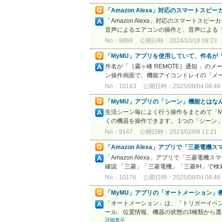
「Amazon Alexa」対応のスマートスピ
「Amazon Alexa」対応のスマートス
音声によるエアコンの操作と、音声による「
No：9869
公開日時：2024/10/18 09:23
「MyMU」アプリを使用していて、件名が「
件名が「［霧ヶ峰 REMOTE］通知 」のメ
ン操作画面で、機能アイコントレイの「メー
No：10163
公開日時：2025/08/04 08:49
「MyMU」アプリの「シーン」機能とはな
生活シーン毎によく行う操作をまとめて「M
くの機器を操作できます。 1つの「シーン」
No：9147
公開日時：2023/02/08 11:21
「Amazon Alexa」アプリで「三菱
「Amazon Alexa」アプリで「三菱
確認 「三菱」「三菱電機」「三菱IH」で検索し
No：10176
公開日時：2025/08/04 08:49
「MyMU」アプリの「オートメーション」
「オートメーション」は、「トリガーイベ
ール、位置情報、機器の状態の3種類から選
詳細表示