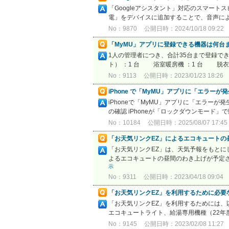
「Googleアシスタント」対応のスマートスピ
電」をデバイスに追加することで、音声によ
No：9870
公開日時：2024/10/18 09:22
「MyMU」アプリに登録できる機器は何台
1人の管理者につき、合計35台まで登録で
ト） ：1 台 浴室暖房機 ：1 台 脱衣室暖
No：9113
公開日時：2023/01/23 18:26
iPhone で「MyMU」アプリに「エラ
iPhoneで「MyMU」アプリに「エラー
の確認 iPhoneが「ロックダウンモード
No：10184
公開日時：2025/08/07 17:45
「お天気リンクEZ」によるエコキュートの
「お天気リンクEZ」は、天気予報をもと
よるエコキュートの昼間のわき上げが予定さ
示
No：9311
公開日時：2023/04/18 09:04
「お天気リンクEZ」を利用するために必要
「お天気リンクEZ」を利用するためには、
エコキュートライト、給湯専用機種（22年度
No：9145
公開日時：2023/02/08 11:27