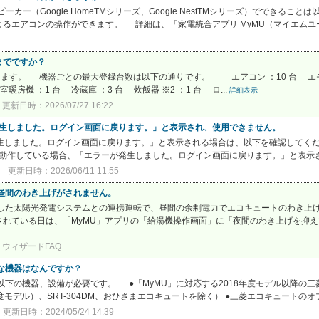
ーカー（Google HomeTMシリーズ、Google NestTMシリーズ）ででき
るエアコンの操作ができます。 詳細は、「家電統合アプリ MyMU（マイエムユー.
までですか？
きます。 機器ごとの最大登録台数は以下の通りです。 エアコン ：10 台 エモ
房機 ：1 台 冷蔵庫 ：3 台 炊飯器 ※2 ：1 台 ロ...
詳細表示
更新日時：2026/07/27 16:22
ーが発生しました。ログイン画面に戻ります。」と表示され、使用できません。
が発生しました。ログイン画面に戻ります。」と表示される場合は、以下を確認してくだ
」で動作している場合、「エラーが発生しました。ログイン画面に戻ります。」と表示され
更新日時：2026/06/11 11:55
昼間のわき上げがされません。
にした太陽光発電システムとの連携運転で、昼間の余剰電力でエコキュートのわき上
れている日は、「MyMU」アプリの「給湯機操作画面」に「夜間のわき上げを抑えて
ウィザードFAQ
な機器はなんですか？
以下の機器、設備が必要です。 ●「MyMU」に対応する2018年度モデル以降の三
モデル）、SRT-304DM、おひさまエコキュートを除く） ●三菱エコキュートのオプ
更新日時：2024/05/24 14:39