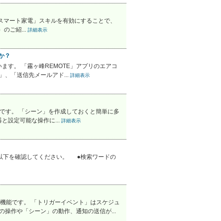
菱電機スマート家電」スキルを有効にすることで、
ご紹...
詳細表示
か？
います。 「霧ヶ峰REMOTE」アプリのエアコ
、「送信先メールアド...
詳細表示
です。 「シーン」を作成しておくと簡単に多
と設定可能な操作に...
詳細表示
は、以下を確認してください。 ●検索ワードの
機能です。 「トリガーイベント」はスケジュ
操作や「シーン」の動作、通知の送信が...