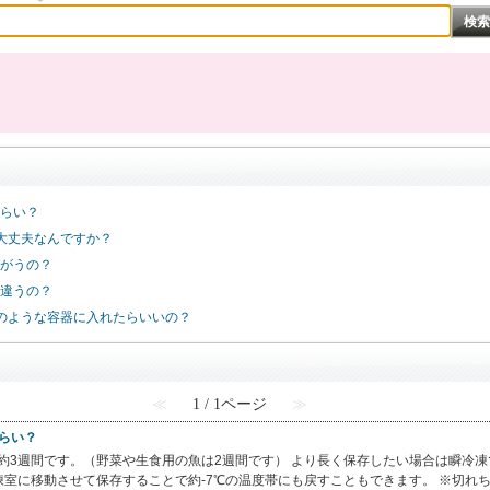
くらい？
大丈夫なんですか？
ちがうの？
が違うの？
のような容器に入れたらいいの？
≪
1 / 1ページ
≫
くらい？
安は約3週間です。（野菜や生食用の魚は2週間です） より長く保存したい場合は瞬冷
室に移動させて保存することで約-7℃の温度帯にも戻すこともできます。 ※切れちゃ