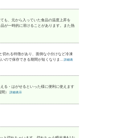
れても、元から入っていた食品の温度上昇を
食品が一時的に溶けることがあります。また熱
クッと切れる特徴があり、面倒な小分けなど冷凍
ので保存できる期間が短くなりま...
詳細表
すくえる・はがせるといった様に便利に使えます
週間）
詳細表示
と切れちゃいます。切れちゃう瞬冷凍A.I.な