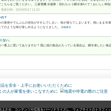
をご覧ください。 三菱電機 冷蔵庫：切れちゃう瞬冷凍A.I.で！おいしい時短レシピ集 (
更新日時：2024/05/17 11:42
いの？
分の蒸発やでんぷんの劣化がすすんでしまい、味が落ちてしまいます。熱いまま冷凍
たてのような味が楽しめるようになりました。
詳細表示
しくない。
の一番上に置いてありますか？ 既に他の食品が入っている場合は、瞬冷凍したい食
向上させ、コンテンツや広告をパーソナライズし、ウェブサイトのトラフィ