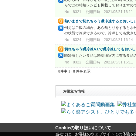
らではの時短レシピも掲載しておりますのでこちら
No：8321
公開日時：2021/05/31 16:11
熱いままで切れちゃう瞬冷凍するとおいし
例えばご飯の場合、あら熱とりをすると水
の状態で冷凍できるので、冷凍しても炊き
No：8324
公開日時：2021/05/31 16:14
切れちゃう瞬冷凍A.I.で瞬冷凍してもおい
瞬冷凍したい食品は瞬冷凍室内に有る食品
No：8322
公開日時：2021/05/31 16:11
8件中 1 - 8 件を表示
お役立ち情報
Cookieの取り扱いについて
当社では、お客様のウェブサイトでの体験を