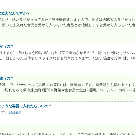
大丈夫なんですか？
ており、熱い食品が入ってきたら急冷動作致しますので、例えば約80℃の食品を入
し、熱いまま入れた食品と元から入っていた食品とが接触しますと元から入っていた
ちがうの？
りますが、切れちゃう瞬冷凍A.I.は約-7℃で凍結させるので、使いたい分だけサ
た、難しかった超薄切りスライスなども簡単にできます。なお、温度が冷凍に比べ高い
が違うの？
）は「冷凍」で、パーシャル（温度；約-3℃）は「微凍結」です。両機能とも切れる・
（切れちゃう瞬冷凍は約3週間※野菜や生食用の魚は2週間、パーシャルは約1～2
のような容器に入れたらいいの？
ます。
詳細表示
食材をおいしいまま冷凍できます。さらに約－７℃で凍らせる為、冷凍なのにサクッ