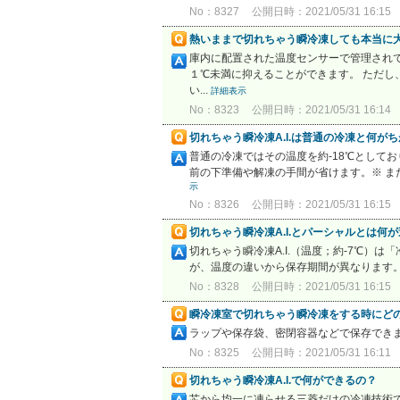
No：8327
公開日時：2021/05/31 16:15
熱いままで切れちゃう瞬冷凍しても本当に
庫内に配置された温度センサーで管理され
１℃未満に抑えることができます。 ただ
い...
詳細表示
No：8323
公開日時：2021/05/31 16:14
切れちゃう瞬冷凍A.I.は普通の冷凍と何が
普通の冷凍ではその温度を約-18℃としてお
前の下準備や解凍の手間が省けます。※ ま
示
No：8326
公開日時：2021/05/31 16:15
切れちゃう瞬冷凍A.I.とパーシャルとは何
切れちゃう瞬冷凍A.I.（温度；約-7℃
が、温度の違いから保存期間が異なります。
No：8328
公開日時：2021/05/31 16:15
瞬冷凍室で切れちゃう瞬冷凍をする時にど
ラップや保存袋、密閉容器などで保存でき
No：8325
公開日時：2021/05/31 16:11
切れちゃう瞬冷凍A.I.で何ができるの？
芯から均一に凍らせる三菱だけの冷凍技術で